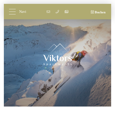
Navi
Buchen
Apartments
Preise
Stornobedingungen
Infos